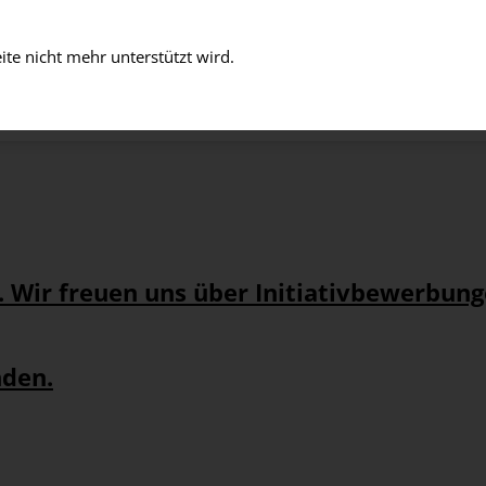
te nicht mehr unterstützt wird.
D LEBEN
ARBEITEN
EINTRITT
ÜBER UNS
zt. Wir freuen uns über Initiativbewerbung
nden.