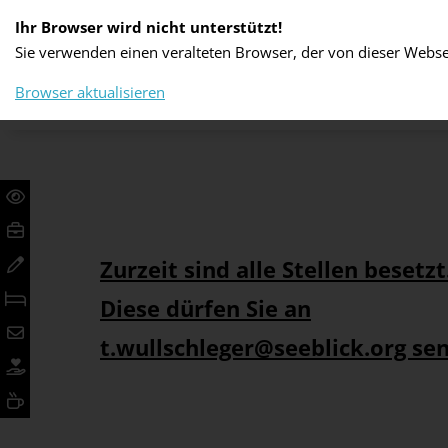
Ihr Browser wird nicht unterstützt!
Sie verwenden einen veralteten Browser, der von dieser Websei
PFLEGE UND BETREUUNG
WOHNEN UN
Browser aktualisieren
Zurzeit sind alle Stellen beset
Diese dürfen Sie an
t.wullschleger@seeblick.org se