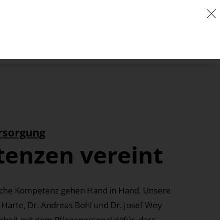
rsorgung
enzen vereint
liche Kompetenz gehen Hand in Hand. Unsere
 Harte, Dr. Andreas Bohl und Dr. Josef Wey
beit mit dem Pflegepersonal dafür, dass