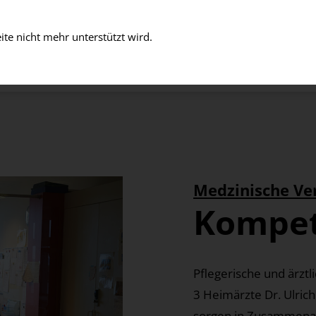
te nicht mehr unterstützt wird.
D LEBEN
ARBEITEN
EINTRITT
ÜBER UNS
Medzinische Ve
Kompet
Pflegerische und ärzt
3 Heimärzte Dr. Ulrich
sorgen in Zusammenar