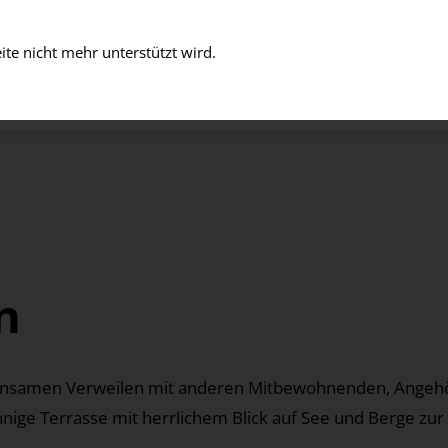
te nicht mehr unterstützt wird.
D LEBEN
ARBEITEN
EINTRITT
ÜBER UNS
n
einsamen Verweilen mit anderen Mitbewohnenden, Angehö
nnige Terrasse mit herrlichem Blick auf See und Berge zur