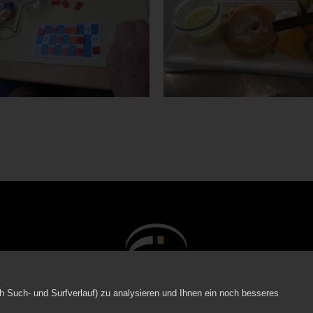
Hom
h Such- und Surfverlauf) zu analysieren und Ihnen ein noch besseres