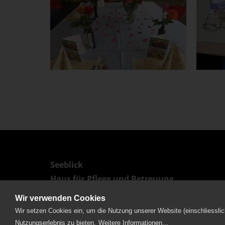
Seeblick
Haus für Pflege und Betreuung
Spitalstrasse 16b
Postfach
6210 Sursee
Wir verwenden Cookies
Tel. 041 926 51 51
info
seeblick.org
Wir setzen Cookies ein, um die Nutzung unserer Website (einschliesslic
Nutzungserlebnis zu bieten.
Weitere Informationen...