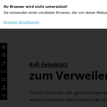
Ihr Browser wird nicht unterstützt!
Sie verwenden einen veralteten Browser, der von dieser Websei
PFLEGE UND BETREUUNG
WOHNEN UN
Browser aktualisieren
Kafi Geissblatt
zum Verweile
Das Kafi Geissblatt lädt gerne zum gem
warmen Jahreszeit steht zusätzlich die so